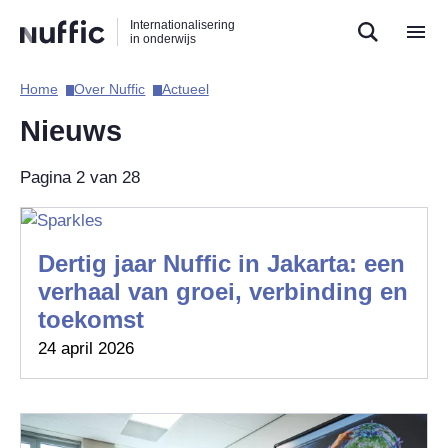
Direct
Direct
Direct
Internationalisering
naar
naar
naar
in onderwijs
de
de
de
zoekfunctie
hoofdnavigatie
inhoud
Home​
Over Nuffic​
Actueel​
Hoofdnavigatie
Nieuws
Pagina 2 van 28
Dertig jaar Nuffic in Jakarta: een
verhaal van groei, verbinding en
toekomst
24 april 2026