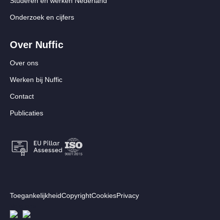
Studeren en werken Nederland
Onderzoek en cijfers
Over Nuffic
Over ons
Werken bij Nuffic
Contact
Publicaties
Footer:
Toegankelijkheid
Copyright
Cookies
Privacy
Secundair
Volg ons
Afbeelding
Afbeelding
menu