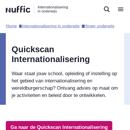
Direct
Direct
Direct
Internationalisering
naar
naar
naar
in onderwijs
de
de
de
zoekfunctie
hoofdnavigatie
inhoud
Home​
Internationalisering in onderwijs​
Hoger onderwijs​
Hoofdnavigatie
Quickscan
Internationalisering
Waar staat jouw school, opleiding of instelling op
het gebied van internationalisering en
wereldburgerschap? Ontvang advies op maat om
je activiteiten en beleid door te ontwikkelen.
Ga naar de Quickscan Internationalisering