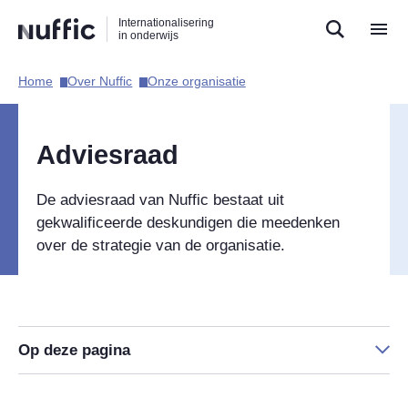
Direct
Direct
Direct
Internationalisering
naar
naar
naar
in onderwijs
de
de
de
zoekfunctie
hoofdnavigatie
inhoud
Home​
Over Nuffic​
Onze organisatie​
Hoofdnavigatie
Adviesraad
De adviesraad van Nuffic bestaat uit
gekwalificeerde deskundigen die meedenken
over de strategie van de organisatie.
Op deze pagina