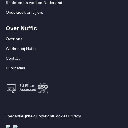
Studeren en werken Nederland
Onderzoek en cijfers
Over Nuffic
Over ons
Werken bij Nuffic
Contact
Publicaties
Footer:
Toegankelijkheid
Copyright
Cookies
Privacy
Secundair
Volg ons
Afbeelding
Afbeelding