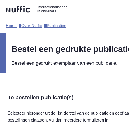
Direct
Direct
Direct
Internationalisering
naar
naar
naar
in onderwijs
de
de
de
zoekfunctie
hoofdnavigatie
inhoud
Home​
Over Nuffic​
Publicaties​
Hoofdnavigatie
Bestel een gedrukte publicati
Bestel een gedrukt exemplaar van een publicatie.