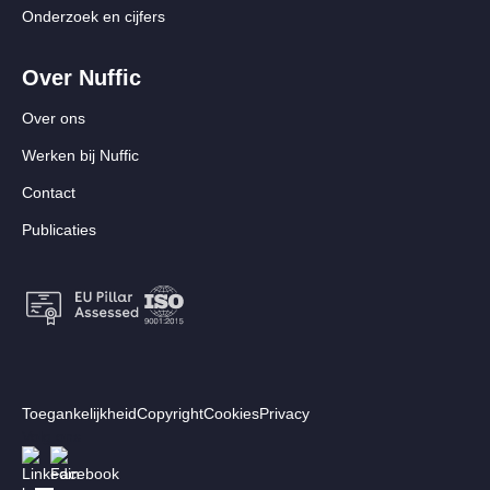
Onderzoek en cijfers
Over Nuffic
Over ons
Werken bij Nuffic
Contact
Publicaties
Footer:
Toegankelijkheid
Copyright
Cookies
Privacy
Secundair
Volg ons
Afbeelding
Afbeelding
menu