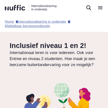
Direct
Direct
Direct
Internationalisering
naar
naar
naar
in onderwijs
de
de
de
zoekfunctie
hoofdnavigatie
inhoud
Home​
Internationalisering in onderwijs​
Hoofdnavigatie
Middelbaar beroepsonderwijs​
Inclusief niveau 1 en 2!
Internationaal leren is voor iedereen. Ook voor
Entree en niveau 2 studenten. Hoe maak je een
leerzame buitenlandervaring voor ze mogelijk?