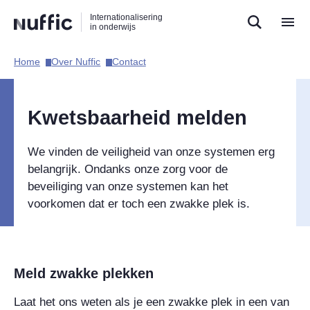
Direct
Direct
Direct
Internationalisering
naar
naar
naar
in onderwijs
de
de
de
zoekfunctie
hoofdnavigatie
inhoud
Home​
Over Nuffic​
Contact​
Hoofdnavigatie
Kwetsbaarheid melden
We vinden de veiligheid van onze systemen erg
belangrijk. Ondanks onze zorg voor de
beveiliging van onze systemen kan het
voorkomen dat er toch een zwakke plek is.
Meld zwakke plekken
Laat het ons weten als je een zwakke plek in een van