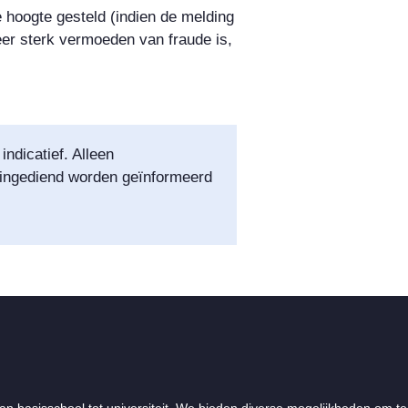
 hoogte gesteld (indien de melding
eer sterk vermoeden van fraude is,
ndicatief. Alleen
 ingediend worden geïnformeerd
an basisschool tot universiteit. We bieden diverse mogelijkheden om te 