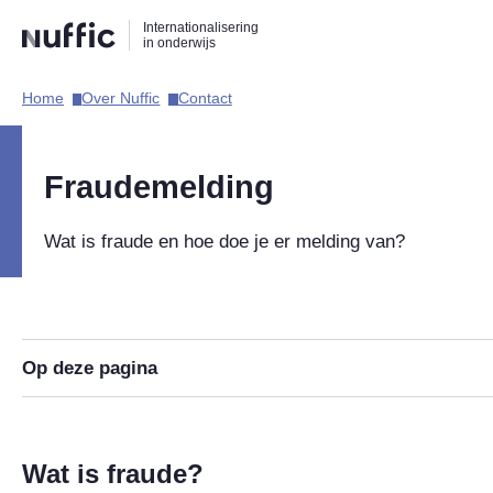
Direct
Direct
Direct
Internationalisering
naar
naar
naar
in onderwijs
de
de
de
zoekfunctie
hoofdnavigatie
inhoud
Home​
Over Nuffic​
Contact​
Hoofdnavigatie
Fraudemelding
Wat is fraude en hoe doe je er melding van?
Op deze pagina
Wat is fraude?