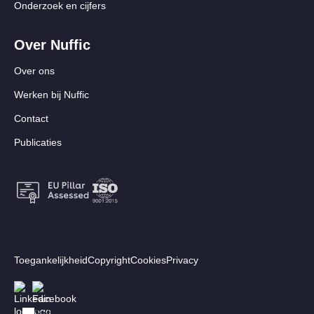
Onderzoek en cijfers
Over Nuffic
Over ons
Werken bij Nuffic
Contact
Publicaties
Footer:
Toegankelijkheid
Copyright
Cookies
Privacy
Secundair
Volg ons
Afbeelding
Afbeelding
menu
Switch to English