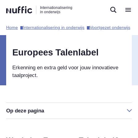
Direct
Direct
Direct
Internationalisering
naar
naar
naar
in onderwijs
de
de
de
zoekfunctie
hoofdnavigatie
inhoud
Home​
Internationalisering in onderwijs​
Voortgezet onderwijs​
Hoofdnavigatie
Europees Talenlabel
Erkenning en extra geld voor jouw innovatieve
taalproject.
Op deze pagina