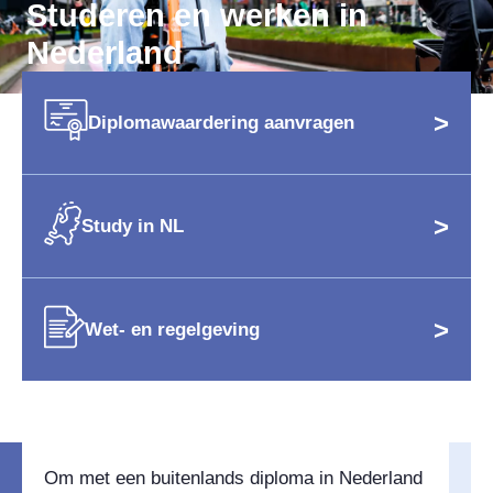
Studeren en werken in
Nederland
>
Diplomawaardering aanvragen
>
Study in NL
>
Wet- en regelgeving
Om met een buitenlands diploma in Nederland