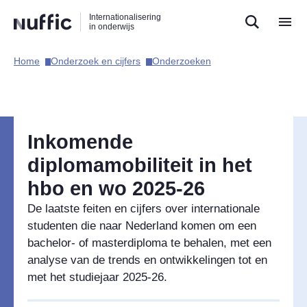
Direct
Direct
Direct
Internationalisering
naar
naar
naar
in onderwijs
de
de
de
zoekfunctie
hoofdnavigatie
inhoud
Home​
Onderzoek en cijfers​
Onderzoeken​
Hoofdnavigatie
Inkomende
diplomamobiliteit in het
hbo en wo 2025-26
De laatste feiten en cijfers over internationale
studenten die naar Nederland komen om een
bachelor- of masterdiploma te behalen, met een
analyse van de trends en ontwikkelingen tot en
met het studiejaar 2025-26.