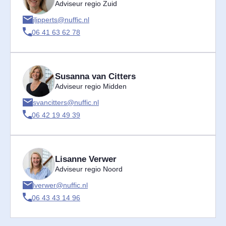
Adviseur regio Zuid
jlipperts@nuffic.nl
06 41 63 62 78
Susanna van Citters
Adviseur regio Midden
svancitters@nuffic.nl
06 42 19 49 39
Lisanne Verwer
Adviseur regio Noord
lverwer@nuffic.nl
06 43 43 14 96