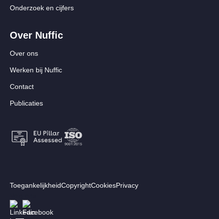
Onderzoek en cijfers
Over Nuffic
Over ons
Werken bij Nuffic
Contact
Publicaties
Footer:
Toegankelijkheid
Copyright
Cookies
Privacy
Secundair
Volg ons
Afbeelding
Afbeelding
menu