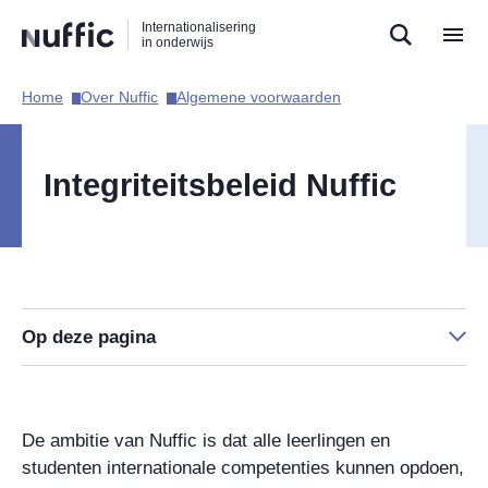
Direct
Direct
Direct
Internationalisering
naar
naar
naar
in onderwijs
de
de
de
zoekfunctie
hoofdnavigatie
inhoud
Home​
Over Nuffic​
Algemene voorwaarden​
Hoofdnavigatie
Integriteitsbeleid Nuffic
Op deze pagina
De ambitie van Nuffic is dat alle leerlingen en
studenten internationale competenties kunnen opdoen,