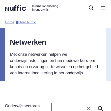
Direct
Direct
Direct
Internationalisering
naar
naar
naar
in onderwijs
de
de
de
zoekfunctie
hoofdnavigatie
inhoud
Home​
Over Nuffic​
Hoofdnavigatie
Netwerken
Met onze netwerken helpen we
onderwijsinstellingen en hun medewerkers om
kennis en ervaring uit te wisselen op het gebied
van internationalisering in het onderwijs.
Filters
Onderwijssectoren