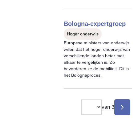
Bologna-expertgroep
Hoger onderwijs
Europese ministers van onderwijs
willen dat het hoger onderwijs van
verschillende landen beter met
elkaar te vergelijken is. Zo
bevorderen ze de mobiliteit. Dit is
het Bolognaproces.
Selection
van 3
Paginering
Volgen
immediately
pagina
changes
the
displayed