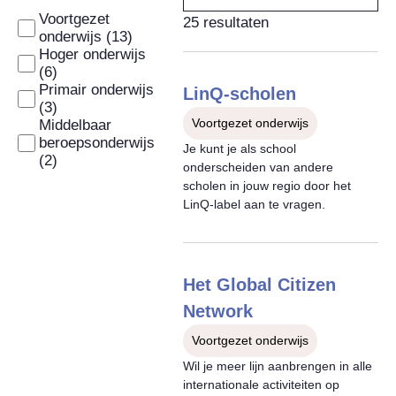
are
Voortgezet
25 resultaten
automatically
onderwijs (13)
applied
Hoger onderwijs
when
(6)
Primair onderwijs
changed.
LinQ-scholen
(3)
Voortgezet onderwijs
Middelbaar
beroepsonderwijs
Je kunt je als school
(2)
onderscheiden van andere
scholen in jouw regio door het
LinQ-label aan te vragen.
Het Global Citizen
Network
Voortgezet onderwijs
Wil je meer lijn aanbrengen in alle
internationale activiteiten op