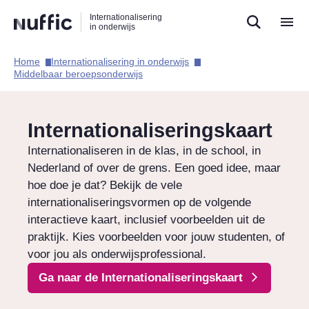
Direct
Direct
Direct
Internationalisering
naar
naar
naar
in onderwijs
de
de
de
zoekfunctie
hoofdnavigatie
inhoud
Home​
Internationalisering in onderwijs​
Hoofdnavigatie
Middelbaar beroepsonderwijs​
Internationaliseringskaart
Internationaliseren in de klas, in de school, in
Nederland of over de grens. Een goed idee, maar
hoe doe je dat? Bekijk de vele
internationaliseringsvormen op de volgende
interactieve kaart, inclusief voorbeelden uit de
praktijk. Kies voorbeelden voor jouw studenten, of
voor jou als onderwijsprofessional.
Ga naar de Internationaliseringskaart