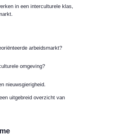
erken in een interculturele klas,
markt.
georiënteerde arbeidsmarkt?
rculturele omgeving?
en nieuwsgierigheid.
een uitgebreid overzicht van
ome