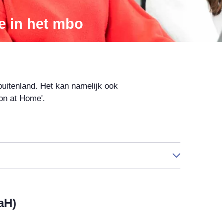
e in het mbo
 buitenland. Het kan namelijk ook
ion at Home'.
aH)