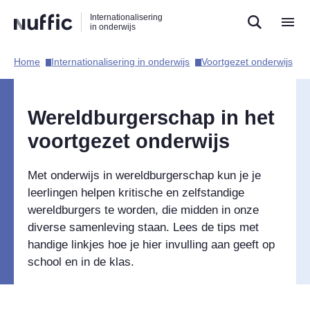
Direct
Direct
Direct
Internationalisering
naar
naar
naar
in onderwijs
de
de
de
zoekfunctie
hoofdnavigatie
inhoud
Home​
Internationalisering in onderwijs​
Voortgezet onderwijs​
Hoofdnavigatie
Wereldburgerschap in het
voortgezet onderwijs
Met onderwijs in wereldburgerschap kun je je
leerlingen helpen kritische en zelfstandige
wereldburgers te worden, die midden in onze
diverse samenleving staan. Lees de tips met
handige linkjes hoe je hier invulling aan geeft op
school en in de klas.