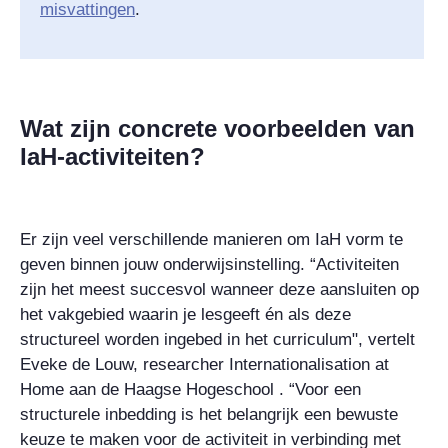
misvattingen
.
Wat zijn concrete voorbeelden van
IaH-activiteiten?
Er zijn veel verschillend
e manieren om
IaH vorm te
geven
binnen jouw o
nd
erwijsinstelling. “Activiteiten
zijn het meest succesvol wanneer deze aansluiten op
het vakgebied waarin j
e lesg
eeft én als deze
structureel worden ingebed in het curriculum", vertelt
Eveke de Louw, researcher Internationalisation at
Home aan de Haagse Hogeschool
.
“
Voor een
structurele inbedding is het belangrijk een bewuste
keuze te maken voor de activiteit in verbinding met