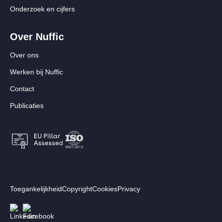
Onderzoek en cijfers
Over Nuffic
Over ons
Werken bij Nuffic
Contact
Publicaties
Footer:
Toegankelijkheid
Copyright
Cookies
Privacy
Secundair
Volg ons
Afbeelding
Afbeelding
menu