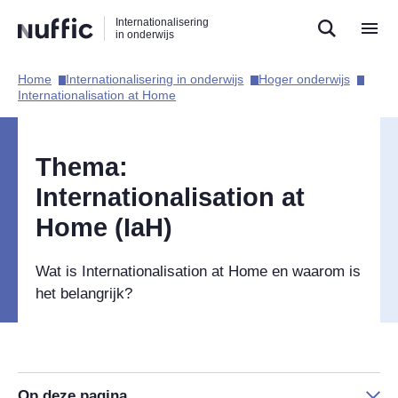
Direct
Direct
Direct
Internationalisering
naar
naar
naar
in onderwijs
de
de
de
zoekfunctie
hoofdnavigatie
inhoud
Home​
Internationalisering in onderwijs​
Hoger onderwijs​
Hoofdnavigatie
Internationalisation at Home​
Thema:
Internationalisation at
Home (IaH)
Wat is Internationalisation at Home en waarom is
het belangrijk?
Op deze pagina