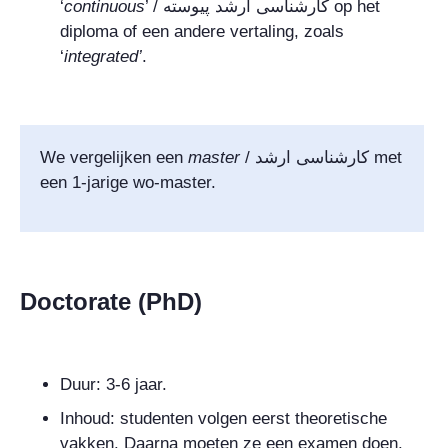
‘
continuous
’ /
کارشناسی ارشد پیوسته
op het
diploma of een andere vertaling, zoals
‘
integrated
’
.
We vergelijken een
master
/
کارشناسی ارشد
met
een 1-jarige wo-master.
Doctorate (PhD)
Duur: 3-6 jaar.
Inhoud: studenten volgen eerst theoretische
vakken. Daarna moeten ze een examen doen.