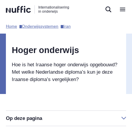
Direct
Direct
Direct
Internationalisering
naar
naar
naar
in onderwijs
de
de
de
zoekfunctie
hoofdnavigatie
inhoud
Home​
Onderwijssystemen​
Iran​
Hoofdnavigatie
Hoger onderwijs
Hoe is het Iraanse hoger onderwijs opgebouwd?
Met welke Nederlandse diploma’s kun je deze
Iraanse diploma’s vergelijken?
Op deze pagina