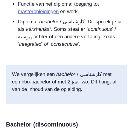
Functie van het diploma: toegang tot
masteropleidingen
en werk.
Diploma:
bachelor
/
کارشناسی
. Dit spreek je uit
als
kârshenâsî.
Soms staat er ‘
continuous
’ /
پیوسته
achter of een andere vertaling, zoals
‘
integrated
’
of
‘
consecutive
’.
We vergelijken een
bachelor
/
کارشناسی
met
een hbo-bachelor of met 2 jaar wo. Dit hangt af
van de inhoud van de opleiding.
Bachelor (discontinuous)