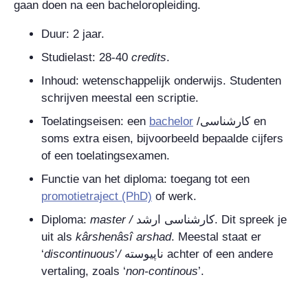
gaan doen na een bacheloropleiding.
Duur: 2 jaar.
Studielast: 28-40
credits
.
Inhoud: wetenschappelijk onderwijs. Studenten
schrijven meestal een scriptie.
Toelatingseisen: een
bachelor
/
کارشناسی
en
soms extra eisen, bijvoorbeeld bepaalde cijfers
of een toelatingsexamen.
Functie van het diploma: toegang tot een
promotietraject (PhD)
of werk.
Diploma:
master
/
کارشناسی ارشد
. Dit spreek je
uit als
kârshenâsî arshad
. Meestal staat er
‘
discontinuous
’
/
ناپیوسته
achter of een andere
vertaling, zoals ‘
non-continous
’.