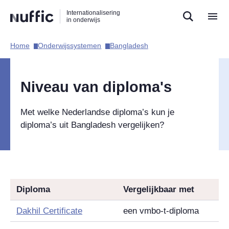
Direct
Direct
Direct
Internationalisering
naar
naar
naar
in onderwijs
de
de
de
zoekfunctie
hoofdnavigatie
inhoud
Home​
Onderwijssystemen​
Bangladesh​
Hoofdnavigatie
Niveau van diploma's
Met welke Nederlandse diploma’s kun je
diploma’s uit Bangladesh vergelijken?
Diploma
Vergelijkbaar met
Dakhil Certificate
een vmbo-t-diploma