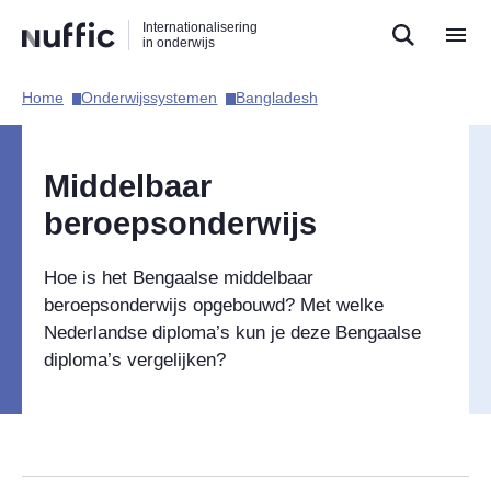
Direct
Direct
Direct
Internationalisering
naar
naar
naar
in onderwijs
de
de
de
zoekfunctie
hoofdnavigatie
inhoud
Home​
Onderwijssystemen​
Bangladesh​
Hoofdnavigatie
Middelbaar
beroepsonderwijs
Hoe is het Bengaalse middelbaar
beroepsonderwijs opgebouwd? Met welke
Nederlandse diploma’s kun je deze Bengaalse
diploma’s vergelijken?