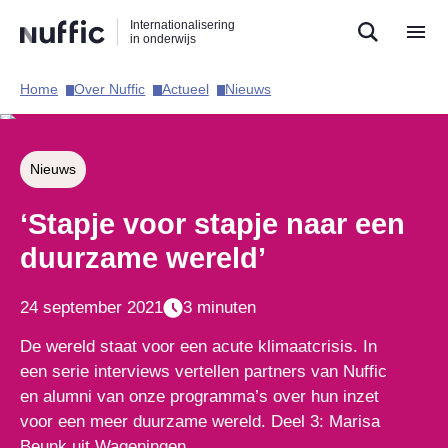
Direct
Direct
Direct
Internationalisering
naar
naar
naar
in onderwijs
de
de
de
zoekfunctie
hoofdnavigatie
inhoud
Home​
Over Nuffic​
Actueel​
Nieuws​
Hoofdnavigatie
Nieuws
‘Stapje voor stapje naar een
duurzame wereld’
24 september 2021
3 minuten
De wereld staat voor een acute klimaatcrisis. In
een serie interviews vertellen partners van Nuffic
en alumni van onze programma’s over hun inzet
voor een meer duurzame wereld. Deel 3: Marisa
Beunk uit Wageningen.