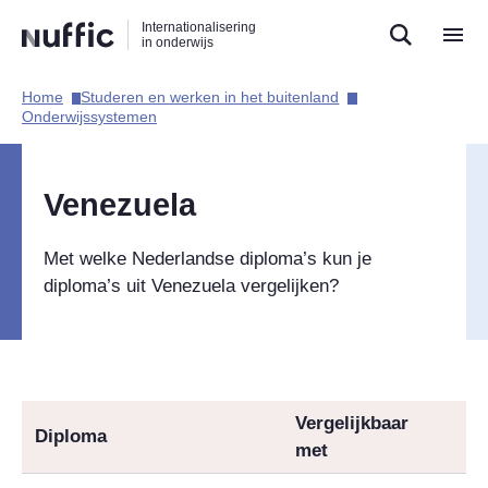
Direct
Direct
Direct
Internationalisering
naar
naar
naar
in onderwijs
de
de
de
zoekfunctie
hoofdnavigatie
inhoud
Home​
Studeren en werken in het buitenland​
Hoofdnavigatie
Onderwijssystemen​
Venezuela
Met welke Nederlandse diploma’s kun je
diploma’s uit Venezuela vergelijken?
Vergelijkbaar
Diploma
met