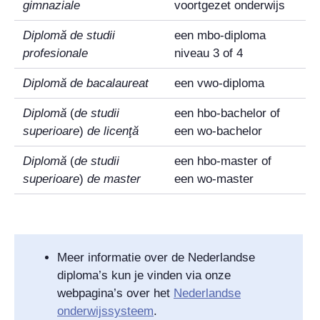
gimnaziale
voortgezet onderwijs
Diplomă de studii
een mbo-diploma
profesionale
niveau 3 of 4
Diplomă de bacalaureat
een vwo-diploma
Diplomă
(
de studii
een hbo-bachelor of
superioare
)
de licenţă
een wo-bachelor
Diplomă
(
de studii
een hbo-master of
superioare
)
de master
een wo-master
Meer informatie over de Nederlandse
diploma’s kun je vinden via onze
webpagina’s over het
Nederlandse
onderwijssysteem
.