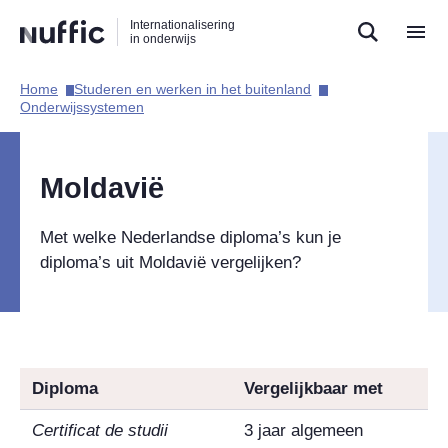
Direct
Direct
Direct
Internationalisering
naar
naar
naar
in onderwijs
de
de
de
zoekfunctie
hoofdnavigatie
inhoud
Home​
Studeren en werken in het buitenland​
Hoofdnavigatie
Onderwijssystemen​
Moldavië
Met welke Nederlandse diploma’s kun je
diploma’s uit Moldavië vergelijken?
Diploma
Vergelijkbaar met
Certificat de studii
3 jaar algemeen