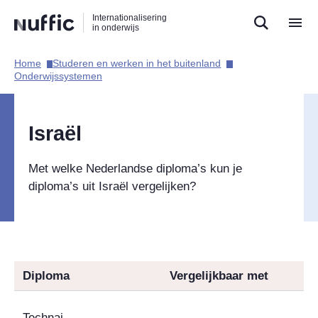
Direct
Direct
Direct
Internationalisering
naar
naar
naar
in onderwijs
de
de
de
zoekfunctie
hoofdnavigatie
inhoud
Home​
Studeren en werken in het buitenland​
Hoofdnavigatie
Onderwijssystemen​
Israël
Met welke Nederlandse diploma’s kun je
diploma’s uit Israël vergelijken?
Diploma
Vergelijkbaar met
Technai