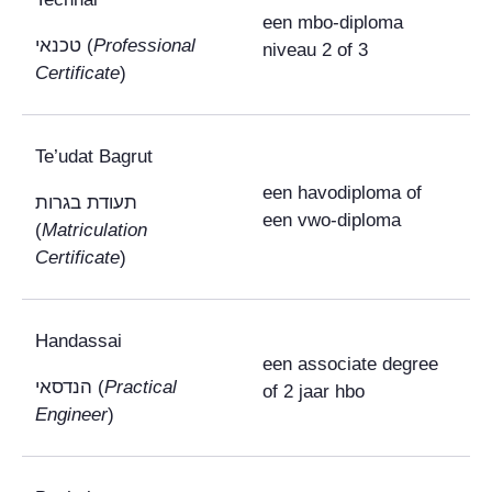
een mbo-diploma
טכנאי
(
Professional
niveau 2 of 3
Certificate
)
Te’udat Bagrut
een havodiploma of
תעודת בגרות
een vwo-diploma
(
Matriculation
Certificate
)
Handassai
een associate degree
הנדסאי
(
Practical
of 2 jaar hbo
Engineer
)