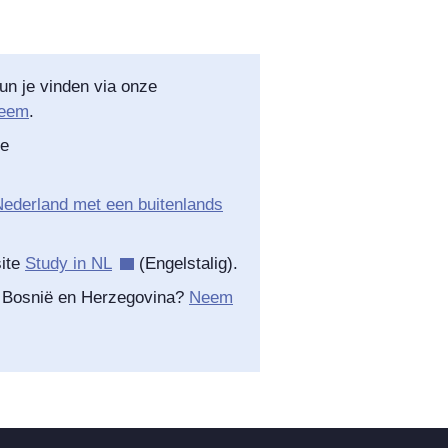
un je vinden via onze
teem
.
ze
ederland met een buitenlands
site
Study in NL
(Engelstalig).
n Bosnië en Herzegovina?
Neem