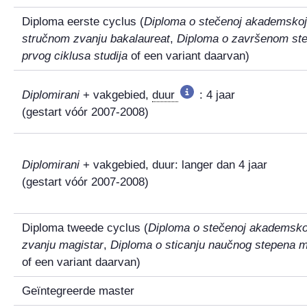
Diploma eerste cyclus
(
Diploma o stečenoj akademskoj t
stručnom zvanju bakalaureat
,
Diploma o završenom st
prvog ciklusa studija
of een variant daarvan)
Diplomirani
+ vakgebied,
duur
: 4 jaar
(gestart vóór 2007-2008)
Diplomirani
+ vakgebied, duur: langer dan 4 jaar
(gestart vóór 2007-2008)
Diploma tweede cyclus
(
Diploma o stečenoj akademskoj t
zvanju magistar
,
Diploma o sticanju naučnog stepena m
of een variant daarvan)
Geïntegreerde master