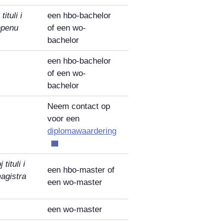
ituli i
een hbo-bachelor
epenu
of een wo-
bachelor
een hbo-bachelor
of een wo-
bachelor
Neem
contact op
voor een
diplomawaardering
ituli i
een hbo-master of
agistra
een wo-master
een wo-master