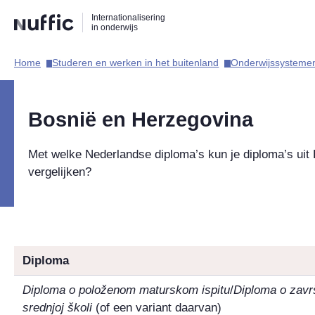
Direct
Direct
Direct
Internationalisering
naar
naar
naar
in onderwijs
de
de
de
zoekfunctie
hoofdnavigatie
inhoud
Home​
Studeren en werken in het buitenland​
Onderwijssystemen
Hoofdnavigatie
Bosnië en Herzegovina
Met welke Nederlandse diploma’s kun je diploma’s uit
vergelijken?
Diploma
Diploma o položenom maturskom ispitu
/
Diploma o zavr
srednjoj školi
(of een variant daarvan)