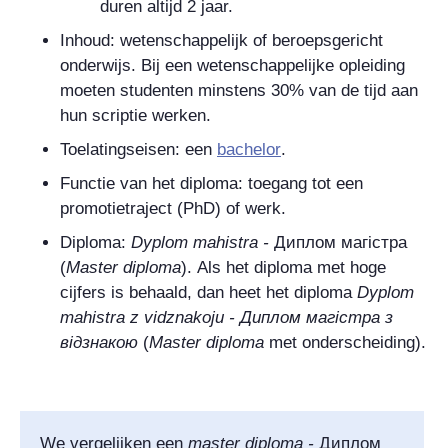
duren altijd 2 jaar.
Inhoud: wetenschappelijk of beroepsgericht
onderwijs. Bij een wetenschappelijke opleiding
moeten studenten minstens 30% van de tijd aan
hun scriptie werken.
Toelatingseisen: een
bachelor
.
Functie van het diploma: toegang tot een
promotietraject (PhD) of werk.
Diploma:
Dyplom mahistra -
Диплом магiстра
(
Master diploma
). Als het diploma met hoge
cijfers is behaald, dan heet het diploma
Dyplom
mahistra z vidznakoju -
Диплом магiстра з
вiдзнакою
(
Master diploma
met onderscheiding).
We vergelijken een
master diploma
-
Диплом