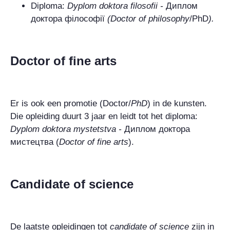
Diploma:
Dyplom doktora filosofii -
Диплом
доктора філософії
(
Doctor of philosophy
/PhD
).
Doctor of fine arts
Er is ook een promotie (
Doctor/
PhD
) in de kunsten.
Die opleiding duurt 3 jaar en leidt tot het diploma:
Dyplom doktora mystetstva -
Диплом доктора
мистецтва
(
Doctor of fine arts
).
Candidate of science
De laatste opleidingen tot
candidate of science
zijn in