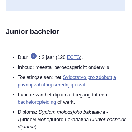
Junior bachelor
Duur
: 2 jaar (120
ECTS
).
Inhoud: meestal beroepsgericht onderwijs.
Toelatingseisen: het
Svidotstvo pro zdobuttja
povnoj zahalnoj serednjoj osviti
.
Functie van het diploma: toegang tot een
bacheloropleiding
of werk.
Diploma:
Dyplom molodsjoho bakalavra
-
Диплом молодшого бакалавра
(
Junior bachelor
diploma
).