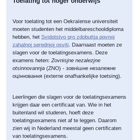
Toelating tot hoger onderwijs
Voor toelating tot een Oekraïense universiteit
moeten studenten het middelbareschooldiploma
hebben, het
Svidotstvo pro zdobuttja povnoj
zahalnoj serednjoj osviti
. Daarnaast moeten ze
slagen voor de toelatingsexamens. Deze
examens heten:
Zovnisjne nezalezjne
otsinnovannja
(ZNO) -
зовнішне незалежне
оцінновання
(externe onafhankelijke toetsing).
Leerlingen die slagen voor de toelatingsexamens
krijgen daar een certificaat van. Wie in het
buitenland wil studeren, hoeft deze
toelatingsexamens niet af te leggen. Daarom
zien wij in Nederland meestal geen certificaten
van toelatingsexamens.