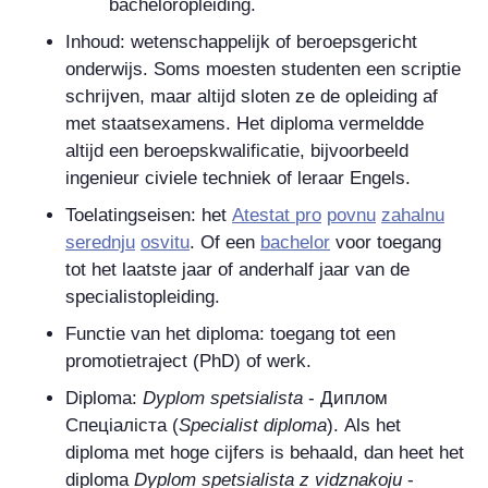
bacheloropleiding.
Inhoud: wetenschappelijk of beroepsgericht
onderwijs. Soms moesten studenten een scriptie
schrijven, maar altijd sloten ze de opleiding af
met staatsexamens. Het diploma vermeldde
altijd een beroepskwalificatie, bijvoorbeeld
ingenieur civiele techniek of leraar Engels.
Toelatingseisen: het
Atestat
pro
povnu
zahalnu
serednju
osvitu
. Of een
bachelor
voor toegang
tot het laatste jaar of anderhalf jaar van de
specialistopleiding.
Functie van het diploma: toegang tot een
promotietraject (PhD) of werk.
Diploma:
Dyplom spetsialista
-
Диплом
Спеціаліста
(
Specialist diploma
). Als het
diploma met hoge cijfers is behaald, dan heet het
diploma
Dyplom spetsialista z vidznakoju
-