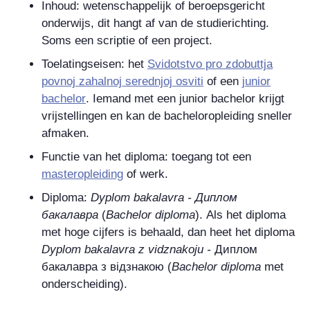
Inhoud: wetenschappelijk of beroepsgericht
onderwijs, dit hangt af van de studierichting.
Soms een scriptie of een project.
Toelatingseisen: het
Svidotstvo pro zdobuttja
povnoj zahalnoj serednjoj osviti
of een
junior
bachelor
. Iemand met een junior bachelor krijgt
vrijstellingen en kan de bacheloropleiding sneller
afmaken.
Functie van het diploma: toegang tot een
masteropleiding
of werk.
Diploma:
Dyplom bakalavra -
Диплом
бакалавра
(
Bachelor diploma
). Als het diploma
met hoge cijfers is behaald, dan heet het diploma
Dyplom bakalavra z vidznakoju -
Диплом
бакалавра з вiдзнакою
(
Bachelor diploma
met
onderscheiding).