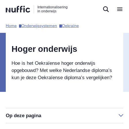
Direct
Direct
Direct
Internationalisering
naar
naar
naar
in onderwijs
de
de
de
zoekfunctie
hoofdnavigatie
inhoud
Home​
Onderwijssystemen​
Oekraïne​
Hoofdnavigatie
Hoger onderwijs
Hoe is het Oekraïense hoger onderwijs
opgebouwd? Met welke Nederlandse diploma’s
kun je deze Oekraïense diploma’s vergelijken?
Op deze pagina