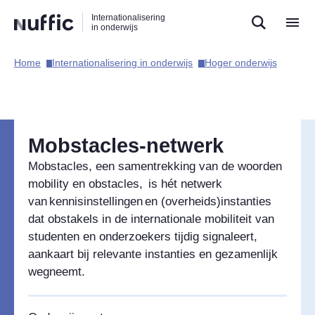
Direct
Direct
Direct
Internationalisering
naar
naar
naar
in onderwijs
de
de
de
zoekfunctie
hoofdnavigatie
inhoud
Home​
Internationalisering in onderwijs​
Hoger onderwijs​
Hoofdnavigatie
Mobstacles-netwerk
Mobstacles, een samentrekking van de woorden
mobility en obstacles, is hét netwerk
van kennisinstellingen en (overheids)instanties
dat obstakels in de internationale mobiliteit van
studenten en onderzoekers tijdig signaleert,
aankaart bij relevante instanties en gezamenlijk
wegneemt.