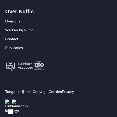
Over Nuffic
Over ons
Werken bij Nuffic
Contact
Publicaties
Footer:
Toegankelijkheid
Copyright
Cookies
Privacy
Secundair
Volg ons
Afbeelding
Afbeelding
menu
Switch to English