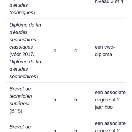
niveau 3 of 4
d’études
techniques
)
Diplôme de fin
d'études
secondaires
classiques
een vwo-
4
4
(vóór 2017
:
diploma
Diplôme de fin
d’études
secondaires
)
Brevet de
een associate
technicien
5
5
degree of 2
supérieur
jaar hbo
(BTS)
een associate
Brevet de
5
5
degree of 2