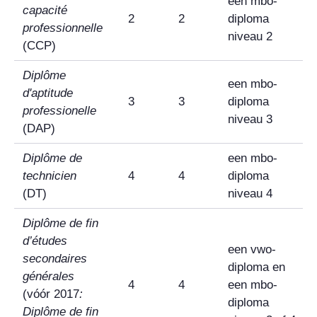
een mbo-
capacité
2
2
diploma
professionnelle
niveau 2
(CCP)
Diplôme
een mbo-
d'aptitude
3
3
diploma
professionelle
niveau 3
(DAP)
Diplôme de
een mbo-
technicien
4
4
diploma
(DT)
niveau 4
Diplôme de fin
d’études
een vwo-
secondaires
diploma en
générales
4
4
een mbo-
(vóór 2017
:
diploma
Diplôme de fin