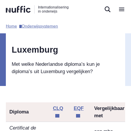
Direct
Direct
Direct
Internationalisering
naar
naar
naar
in onderwijs
de
de
de
zoekfunctie
hoofdnavigatie
inhoud
Home​
Onderwijssystemen​
Hoofdnavigatie
Luxemburg
Met welke Nederlandse diploma’s kun je
diploma’s uit Luxemburg vergelijken?
CLQ
EQF
Vergelijkbaar
Diploma
met
Certificat de