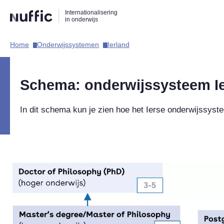
Direct
Direct
Direct
Internationalisering
naar
naar
naar
in onderwijs
de
de
de
zoekfunctie
hoofdnavigatie
inhoud
Home​
Onderwijssystemen​
Ierland​
Hoofdnavigatie
Schema: onderwijssysteem I
In dit schema kun je zien hoe het Ierse onderwijssys