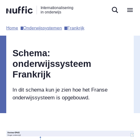
Direct
Direct
Direct
Internationalisering
naar
naar
naar
in onderwijs
de
de
de
zoekfunctie
hoofdnavigatie
inhoud
Home​
Onderwijssystemen​
Frankrijk​
Hoofdnavigatie
Schema:
onderwijssysteem
Frankrijk
In dit schema kun je zien hoe het Franse
onderwijssysteem is opgebouwd.