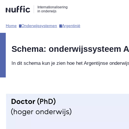
Direct
Direct
Direct
Internationalisering
naar
naar
naar
in onderwijs
de
de
de
zoekfunctie
hoofdnavigatie
inhoud
Home​
Onderwijssystemen​
Argentinië​
Hoofdnavigatie
Schema: onderwijssysteem A
In dit schema kun je zien hoe het Argentijnse onderw