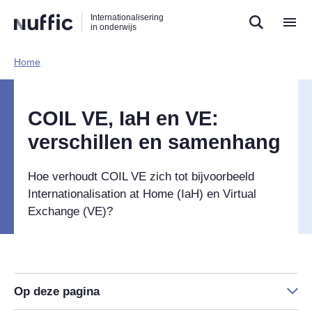
Direct
Direct
Direct
Internationalisering
naar
naar
naar
in onderwijs
de
de
de
zoekfunctie
hoofdnavigatie
inhoud
Home​
Hoofdnavigatie
COIL VE, IaH en VE:
verschillen en samenhang
Hoe verhoudt COIL VE zich tot bijvoorbeeld
Internationalisation at Home (IaH) en Virtual
Exchange (VE)?
Op deze pagina