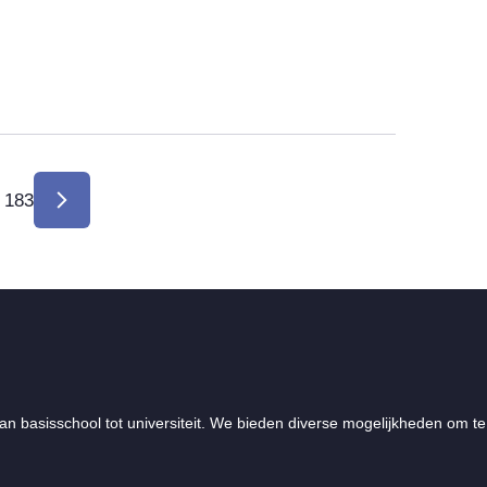
 183
Volgende
pagina
an basisschool tot universiteit. We bieden diverse mogelijkheden om te 