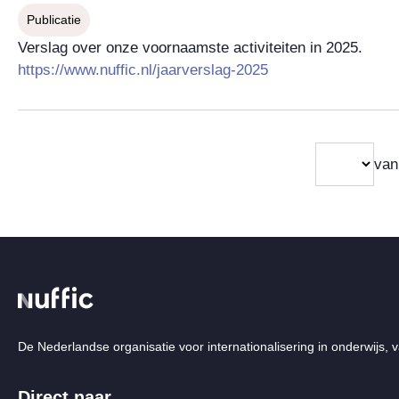
Publicatie
Verslag over onze voornaamste activiteiten in 2025.
https://www.nuffic.nl/jaarverslag-2025
Selection
van
Paginering
immediately
changes
the
displayed
page
De Nederlandse organisatie voor internationalisering in onderwijs, v
Direct naar