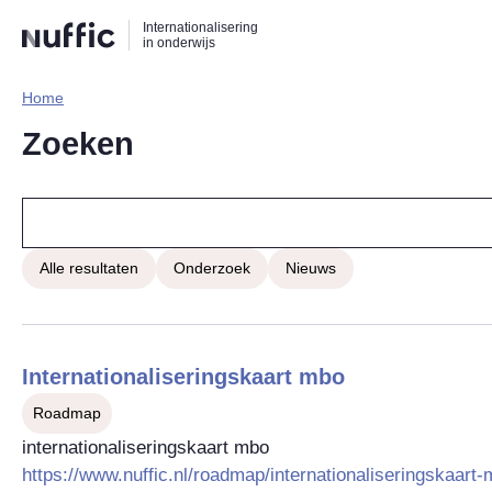
Direct
Direct
Direct
Internationalisering
naar
naar
naar
in onderwijs
de
de
de
zoekfunctie
hoofdnavigatie
inhoud
Home​
Hoofdnavigatie
Zoeken
Alle resultaten
Onderzoek
Nieuws
Internationaliseringskaart mbo
Roadmap
internationaliseringskaart mbo
https://www.nuffic.nl/roadmap/internationaliseringskaart