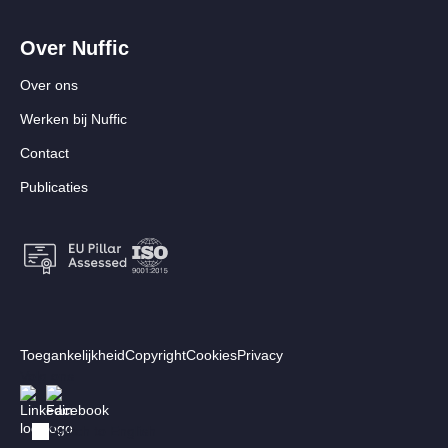
Over Nuffic
Over ons
Werken bij Nuffic
Contact
Publicaties
Footer:
Toegankelijkheid
Copyright
Cookies
Privacy
Secundair
Volg ons
Afbeelding
Afbeelding
menu
Switch to English