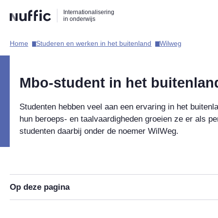
Direct
Direct
Direct
Internationalisering
naar
naar
naar
in onderwijs
de
de
de
zoekfunctie
hoofdnavigatie
inhoud
Home​
Studeren en werken in het buitenland​
Wilweg​
Hoofdnavigatie
Mbo-student in het buitenlan
Studenten hebben veel aan een ervaring in het buitenl
hun beroeps- en taalvaardigheden groeien ze er als p
studenten daarbij onder de noemer WilWeg.
Op deze pagina