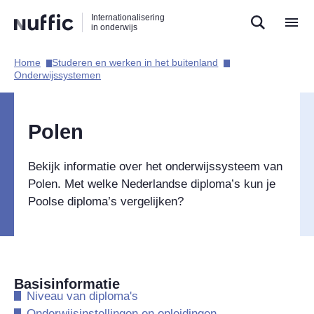
Direct
Direct
Direct
Internationalisering
naar
naar
naar
in onderwijs
de
de
de
zoekfunctie
hoofdnavigatie
inhoud
Home​
Studeren en werken in het buitenland​
Hoofdnavigatie
Onderwijssystemen​
Polen
Bekijk informatie over het onderwijssysteem van
Polen. Met welke Nederlandse diploma’s kun je
Poolse diploma’s vergelijken?
Basisinformatie
​Niveau van diploma's
​Onderwijsinstellingen en opleidingen