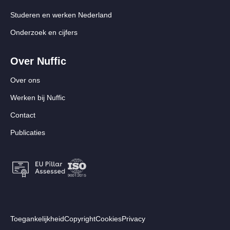
Studeren en werken Nederland
Onderzoek en cijfers
Over Nuffic
Over ons
Werken bij Nuffic
Contact
Publicaties
Footer:
Toegankelijkheid
Copyright
Cookies
Privacy
Volg ons