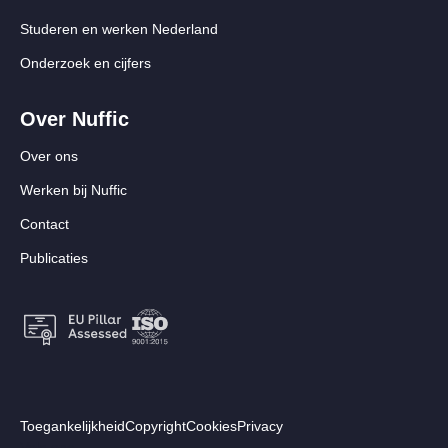
Studeren en werken Nederland
Onderzoek en cijfers
Over Nuffic
Over ons
Werken bij Nuffic
Contact
Publicaties
Footer:
Toegankelijkheid
Copyright
Cookies
Privacy
Volg ons