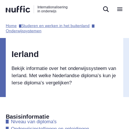
Direct
Direct
Direct
Internationalisering
naar
naar
naar
in onderwijs
de
de
de
zoekfunctie
hoofdnavigatie
inhoud
Home​
Studeren en werken in het buitenland​
Hoofdnavigatie
Onderwijssystemen​
Ierland
Bekijk informatie over het onderwijssysteem van
Ierland. Met welke Nederlandse diploma’s kun je
Ierse diploma’s vergelijken?
Basisinformatie
​Niveau van diploma's
​Onderwijsinstellingen en opleidingen