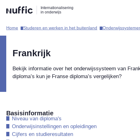
Direct
Direct
Direct
Internationalisering
naar
naar
naar
in onderwijs
de
de
de
zoekfunctie
hoofdnavigatie
inhoud
Home​
Studeren en werken in het buitenland​
Onderwijssystemen
Hoofdnavigatie
Frankrijk
Bekijk informatie over het onderwijssysteem van Fran
diploma’s kun je Franse diploma’s vergelijken?
Basisinformatie
​Niveau van diploma's
​Onderwijsinstellingen en opleidingen
​Cijfers en studieresultaten