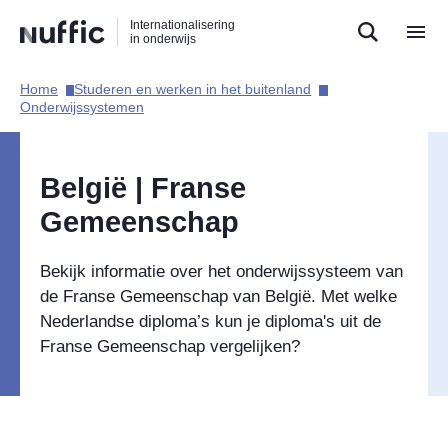
Direct
Direct
Direct
Internationalisering
naar
naar
naar
in onderwijs
de
de
de
zoekfunctie
hoofdnavigatie
inhoud
Home​
Studeren en werken in het buitenland​
Hoofdnavigatie
Onderwijssystemen​
België | Franse
Gemeenschap
Bekijk informatie over het onderwijssysteem van
de Franse Gemeenschap van België. Met welke
Nederlandse diploma’s kun je diploma's uit de
Franse Gemeenschap vergelijken?