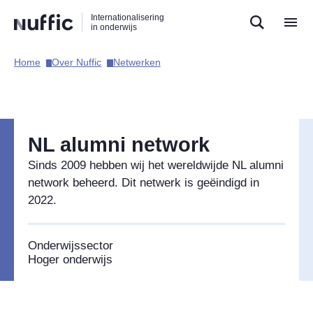
Direct
Direct
Direct
Internationalisering
naar
naar
naar
in onderwijs
de
de
de
zoekfunctie
hoofdnavigatie
inhoud
Home​
Over Nuffic​
Netwerken​
Hoofdnavigatie
NL alumni network
Sinds 2009 hebben wij het wereldwijde NL alumni
network beheerd. Dit netwerk is geëindigd in
2022.
Onderwijssector
Hoger onderwijs