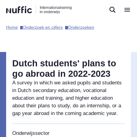
Direct
Direct
Direct
Internationalisering
naar
naar
naar
in onderwijs
de
de
de
zoekfunctie
hoofdnavigatie
inhoud
Home​
Onderzoek en cijfers​
Onderzoeken​
Hoofdnavigatie
Dutch students' plans to
go abroad in 2022-2023
A survey in which we asked pupils and students
in Dutch secondary education, vocational
education and training, and higher education
about their plans to study, do an internship, or a
gap year abroad in the coming academic year.
Onderwijssector