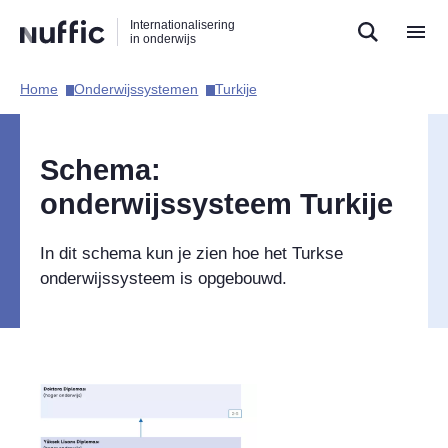
Direct
Direct
Direct
Internationalisering
naar
naar
naar
in onderwijs
de
de
de
zoekfunctie
hoofdnavigatie
inhoud
Home​
Onderwijssystemen​
Turkije​
Hoofdnavigatie
Schema:
onderwijssysteem Turkije
In dit schema kun je zien hoe het Turkse
onderwijssysteem is opgebouwd.