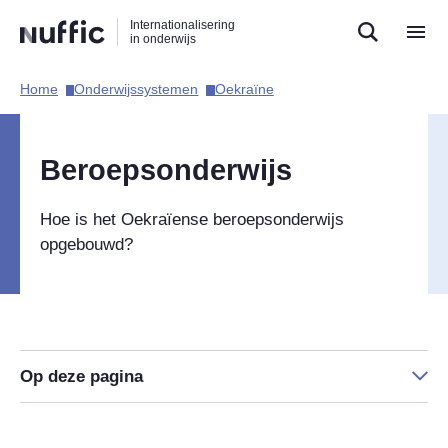
Direct
Direct
Direct
Internationalisering
naar
naar
naar
in onderwijs
de
de
de
zoekfunctie
hoofdnavigatie
inhoud
Home​
Onderwijssystemen​
Oekraïne​
Hoofdnavigatie
Beroepsonderwijs
Hoe is het Oekraïense beroepsonderwijs
opgebouwd?
Op deze pagina