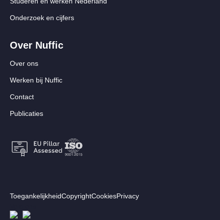
Studeren en werken Nederland
Onderzoek en cijfers
Over Nuffic
Over ons
Werken bij Nuffic
Contact
Publicaties
Footer:
Toegankelijkheid
Copyright
Cookies
Privacy
Secundair
Volg ons
Afbeelding
Afbeelding
menu