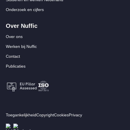
Onderzoek en cijfers
Over Nuffic
Over ons
Werken bij Nuffic
Contact
Publicaties
Footer:
Toegankelijkheid
Copyright
Cookies
Privacy
Secundair
Volg ons
Afbeelding
Afbeelding
menu