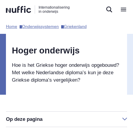
Direct
Direct
Direct
Internationalisering
naar
naar
naar
in onderwijs
de
de
de
zoekfunctie
hoofdnavigatie
inhoud
Home​
Onderwijssystemen​
Griekenland​
Hoofdnavigatie
Hoger onderwijs
Hoe is het Griekse hoger onderwijs opgebouwd?
Met welke Nederlandse diploma’s kun je deze
Griekse diploma’s vergelijken?
Op deze pagina