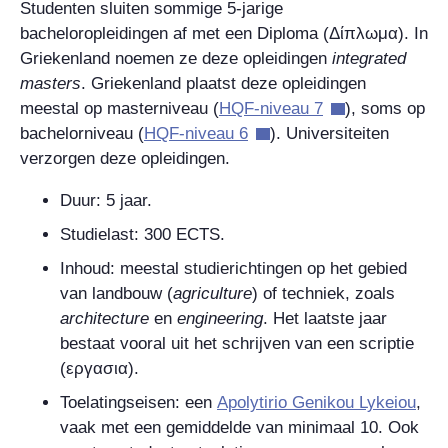
Studenten sluiten sommige 5-jarige
bacheloropleidingen af met een Diploma
(
Δίπλωμα
). In
Griekenland noemen ze deze opleidingen
integrated
masters
.
Griekenland plaatst deze opleidingen
meestal op masterniveau (
HQF-niveau 7
), soms op
bachelorniveau (
HQF-niveau 6
). Universiteiten
verzorgen deze opleidingen.
Duur: 5 jaar.
Studielast: 300 ECTS.
Inhoud: meestal studierichtingen op het gebied
van landbouw (
agriculture
) of techniek, zoals
architecture
en
engineering
. Het laatste jaar
bestaat vooral uit het schrijven van een scriptie
(
εργασια
).
Toelatingseisen: een
Apolytirio Genikou Lykeiou
,
vaak met een gemiddelde van minimaal 10. Ook