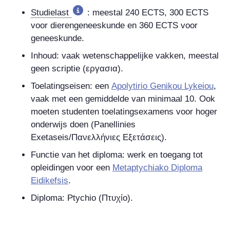
Studielast
: meestal 240 ECTS, 300 ECTS
voor dierengeneeskunde en 360 ECTS voor
geneeskunde.
Inhoud: vaak wetenschappelijke vakken, meestal
geen scriptie (
εργασια
).
Toelatingseisen: een
Apolytirio Genikou Lykeiou
,
vaak met een gemiddelde van minimaal 10. Ook
moeten studenten toelatingsexamens voor hoger
onderwijs doen (Panellinies
Exetaseis/
Πανελλήνιες Εξετάσεις
).
Functie van het diploma: werk en toegang tot
opleidingen voor een
Metaptychiako Diploma
Eidikefsis
.
Diploma: Ptychio (
Πτυχίο
).