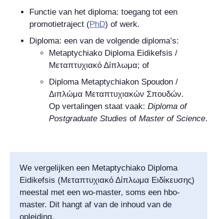
Functie van het diploma: toegang tot een
promotietraject (
PhD
) of werk.
Diploma: een van de volgende diploma’s:
Metaptychiako Diploma Eidikefsis
/
Μεταπτυχιακό Δίπλωμα
; of
Diploma Metaptychiakon Spoudon /
Διπλώμα Μεταπτυχιακών Σπουδών
.
Op vertalingen staat vaak:
Diploma of
Postgraduate Studies
of
Master of Science
.
We vergelijken een
Metaptychiako Diploma
Eidikefsis
(
Μεταπτυχιακό Δίπλωμα Ειδίκευσης
)
meestal met een wo-master, soms een hbo-
master. Dit hangt af van de inhoud van de
opleiding.