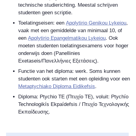
technische studierichting. Meestal schrijven
studenten geen scriptie.
Toelatingseisen: een
Apolytirio Genikou Lykeiou
,
vaak met een gemiddelde van minimaal 10, of
een
Apolytirio Epangelmatikou Lykeiou
. Ook
moeten studenten toelatingsexamens voor hoger
onderwijs doen (Panellinies
Exetaseis/
Πανελλήνιες Εξετάσεις
).
Functie van het diploma: werk. Soms kunnen
studenten ook starten met een opleiding voor een
Metaptychiako Diploma Eidikefsis
.
Diploma: Ptychio
TE (
Πτυχίο TE
), voluit: Ptychío
Technologikís Ekpaídefsis /
Πτυχίο Τεχνολογικής
Εκπαίδευσης
.