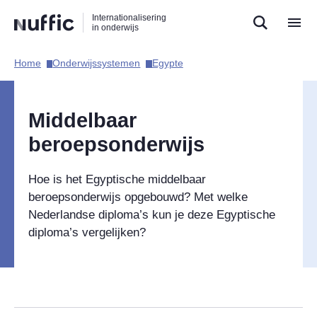
Direct
Direct
Direct
Internationalisering
naar
naar
naar
in onderwijs
de
de
de
zoekfunctie
hoofdnavigatie
inhoud
Home​
Onderwijssystemen​
Egypte​
Hoofdnavigatie
Middelbaar
beroepsonderwijs
Hoe is het Egyptische middelbaar
beroepsonderwijs opgebouwd? Met welke
Nederlandse diploma’s kun je deze Egyptische
diploma’s vergelijken?