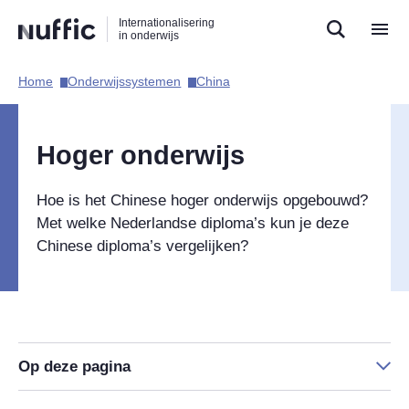
Direct
Direct
Direct
Internationalisering
naar
naar
naar
in onderwijs
de
de
de
zoekfunctie
hoofdnavigatie
inhoud
Home​
Onderwijssystemen​
China​
Hoofdnavigatie
Hoger onderwijs
Hoe is het Chinese hoger onderwijs opgebouwd?
Met welke Nederlandse diploma’s kun je deze
Chinese diploma’s vergelijken?
Op deze pagina