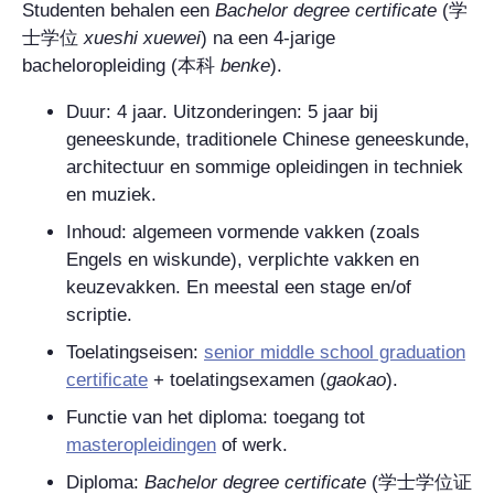
Studenten behalen een
Bachelor degree certificate
(
学
士学位
xueshi xuewei
) na een 4-jarige
bacheloropleiding (
本科
benke
).
Duur: 4 jaar. Uitzonderingen: 5 jaar bij
geneeskunde, traditionele Chinese geneeskunde,
architectuur en sommige opleidingen in techniek
en muziek.
Inhoud: algemeen vormende vakken (zoals
Engels en wiskunde), verplichte vakken en
keuzevakken. En meestal een stage en/of
scriptie.
Toelatingseisen:
senior middle school graduation
certificate
+ toelatingsexamen (
gaokao
).
Functie van het diploma: toegang tot
masteropleidingen
of werk.
Diploma:
Bachelor degree certificate
(
学士学位证