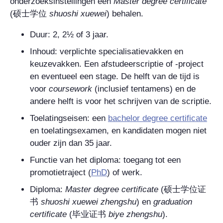
onderzoeksinstellingen een
Master degree certificate
(
硕士学位
shuoshi xuewei
) behalen.
Duur: 2, 2½ of 3 jaar.
Inhoud: verplichte specialisatievakken en
keuzevakken. Een afstudeerscriptie of -project
en eventueel een stage. De helft van de tijd is
voor
coursework
(inclusief tentamens) en de
andere helft is voor het schrijven van de scriptie.
Toelatingseisen: een
bachelor degree certificate
en toelatingsexamen, en kandidaten mogen niet
ouder zijn dan 35 jaar.
Functie van het diploma: toegang tot een
promotietraject (
PhD
) of werk.
Diploma:
Master degree certificate
(
硕士学位证
书
shuoshi xuewei zhengshu
) en
graduation
certificate
(
毕业证书
biye zhengshu
).