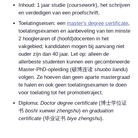
Inhoud: 1 jaar studie (
coursework
), het schrijven
en verdedigen van een proefschrift.
Toelatingseisen: een
master's degree certificate
,
toelatingsexamen en aanbeveling van ten minste
2 hoogleraren of (hoofd)docenten in het
vakgebied; kandidaten mogen bij aanvang niet
ouder zijn dan 40 jaar. Let op: alleen de
allerbeste studenten kunnen een gecombineerde
Master-PhD-opleiding (
硕博连读
shuobo liandu
)
volgen. Ze hoeven dan geen aparte mastergraad
te halen en ook geen toelatingsexamen te doen
voor toelating tot het promotietraject.
Diploma:
Doctor degree certificate
(
博士学位证
书
boshi xuewei zhengshu
) en
graduation
certificate
(
毕业证书
biye zhengshu
).