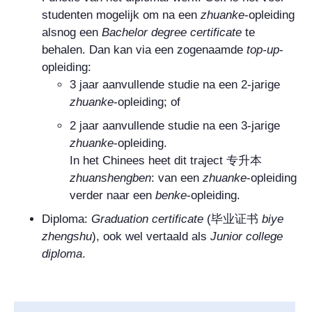
studenten mogelijk om n
a een
zhuanke
-opleiding
alsnog een
Bachelor degree certificate
te
behalen. Dan kan via een zogenaamde
top-up
-
opleiding:
3 jaar aanvullende studie na een 2-jarige
zhuanke
-opleiding; of
2 jaar aanvullende studie na een 3-jarige
zhuanke
-opleiding.
In het Chinees heet dit traject
专升本
zhuanshengben
: van een
zhuanke
-opleiding
verder naar een
benke
-opleiding.
Diploma:
Graduation certificate
(
毕业证书
biye
zhengshu
), ook wel vertaald als
Junior college
diploma
.