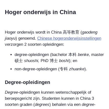
Hoger onderwijs in China
Hoger onderwijs wordt in China
高等教育
(
gaodeng
jiaoyu
) genoemd.
Chinese hogeronderwijsinstellingen
verzorgen 2 soorten opleidingen:
degree
-
opleidingen (bachelor
本科
benke
, master
硕士
shuoshi,
PhD
博士
boshi
); en
non-degree
-opleidingen (
专科
zhuanke
).
Degree
-opleidingen
Degree
-opleidingen kunnen wetenschappelijk of
beroepsgericht zijn. Studenten kunnen in China 3
soorten graden (
degrees
)
behalen via een
degree
-