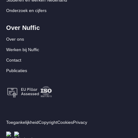
Studeren en werken Nederland
Onderzoek en cijfers
Over Nuffic
Over ons
Werken bij Nuffic
Contact
Publicaties
Footer:
Toegankelijkheid
Copyright
Cookies
Privacy
Secundair
Volg ons
Afbeelding
Afbeelding
menu