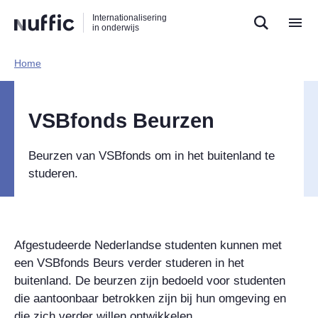
Direct
Direct
Direct
Internationalisering
naar
naar
naar
in onderwijs
de
de
de
zoekfunctie
hoofdnavigatie
inhoud
Home​
Hoofdnavigatie
VSBfonds Beurzen
Beurzen van VSBfonds om in het buitenland te
studeren.
Afgestudeerde Nederlandse studenten kunnen met
een VSBfonds Beurs verder studeren in het
buitenland. De beurzen zijn bedoeld voor studenten
die aantoonbaar betrokken zijn bij hun omgeving en
die zich verder willen ontwikkelen.