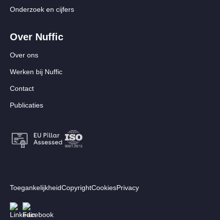
Onderzoek en cijfers
Over Nuffic
Over ons
Werken bij Nuffic
Contact
Publicaties
Footer:
Toegankelijkheid
Copyright
Cookies
Privacy
Secundair
Volg ons
Afbeelding
Afbeelding
menu