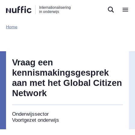
Direct
Direct
Direct
Internationalisering
naar
naar
naar
in onderwijs
de
de
de
zoekfunctie
hoofdnavigatie
inhoud
Home​
Hoofdnavigatie
Vraag een
kennismakingsgesprek
aan met het Global Citizen
Network
Onderwijssector
Voortgezet onderwijs