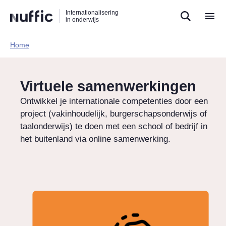
Direct
Direct
Direct
Internationalisering
naar
naar
naar
in onderwijs
de
de
de
zoekfunctie
hoofdnavigatie
inhoud
Home​
Hoofdnavigatie
Virtuele samenwerkingen
Ontwikkel je internationale competenties door een
project (vakinhoudelijk, burgerschapsonderwijs of
taalonderwijs) te doen met een school of bedrijf in
het buitenland via online samenwerking.