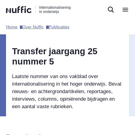
Direct
Direct
Direct
Internationalisering
naar
naar
naar
in onderwijs
de
de
de
zoekfunctie
hoofdnavigatie
inhoud
Home​
Over Nuffic​
Publicaties​
Hoofdnavigatie
Transfer jaargang 25
nummer 5
Laatste nummer van ons vakblad over
internationalisering in het hoger onderwijs. Bevat
nieuws- en achtergrondartikelen, reportages,
interviews, columns, opiniërende bijdragen en
een aantal vaste rubrieken.